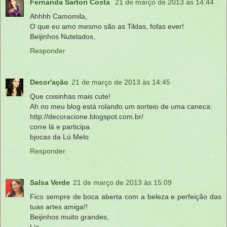
Fernanda Sartori Costa
21 de março de 2013 às 14:44
Ahhhh Camomila,
O que eu amo mesmo são as Tildas, fofas ever!
Beijinhos Nutelados,
Responder
Decor'ação
21 de março de 2013 às 14:45
Que coisinhas mais cute!
Ah no meu blog está rolando um sorteio de uma caneca:
http://decoracione.blogspot.com.br/
corre lá e participa
bjocas da Lú Melo
Responder
Salsa Verde
21 de março de 2013 às 15:09
Fico sempre de boca aberta com a beleza e perfeição das
tuas artes amiga!!
Beijinhos muito grandes,
Lia.