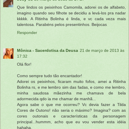
Que lindos os peixinhos Camomila, adorei os de alfabeto,
imagino quando seu filhote se decidiu a levá-los pra nadar
kkkkk. A Ritinha Bolinha é linda, e vc cada veza mais
talentosa. Parabéns pelos presentinhos. Beijocas
Responder
Mônica - Sacerdotisa da Deusa
21 de março de 2013 às
17:32
Olá flor!
Como sempre tudo tão encantador!
Adorei os peixinhos, ficaram muito fofos, amei a Ritinha
Bolinha rs, e me lembro sim das fadas, e como me lembro,
minha saudosa mãezinha me chamava de bela
adormecida qdo ia me chamar de manhã...
Agora sabe o que me ocorreu? Vc devia fazer a Tilda
Cores de Outono! não seria o máximo? Imagina? com as
cores outonais e características da personagem
principal...hummm, acho que eu vou vender esta idéia
hahaha.