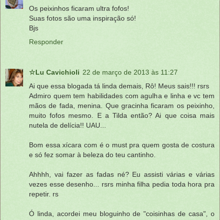
Os peixinhos ficaram ultra fofos!
Suas fotos são uma inspiração só!
Bjs
Responder
☆Lu Cavichioli
22 de março de 2013 às 11:27
Ai que essa blogada tá linda demais, Rô! Meus sais!!! rsrs
Admiro quem tem habilidades com agulha e linha e vc tem
mãos de fada, menina. Que gracinha ficaram os peixinho,
muito fofos mesmo. E a Tilda então? Ai que coisa mais
nutela de delícia!! UAU...
Bom essa xícara com é o must pra quem gosta de costura
e só fez somar à beleza do teu cantinho.
Ahhhh, vai fazer as fadas né? Eu assisti várias e várias
vezes esse desenho... rsrs minha filha pedia toda hora pra
repetir. rs
Ó linda, acordei meu bloguinho de "coisinhas de casa", o